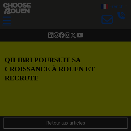
French
▼
☰
QILIBRI POURSUIT SA
CROISSANCE À ROUEN ET
RECRUTE
Retour aux articles