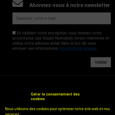
Abonnez-vous à notre newsletter
En validant votre inscription, vous donnez votre
accord pour que Rouen Normandy Invest mémorise et
utilise votre adresse email dans le but de vous
envoyer ses informations.
Informations légales
Valider
Gérer le consentement des
cookies
CHOOSE ROUEN - AGENCE DE DÉVELOPPEMENT
Nous utilisons des cookies pour optimiser notre site web et nos
ÉCONOMIQUE ET D'ATTRACTIVITÉ DE ROUEN
services.