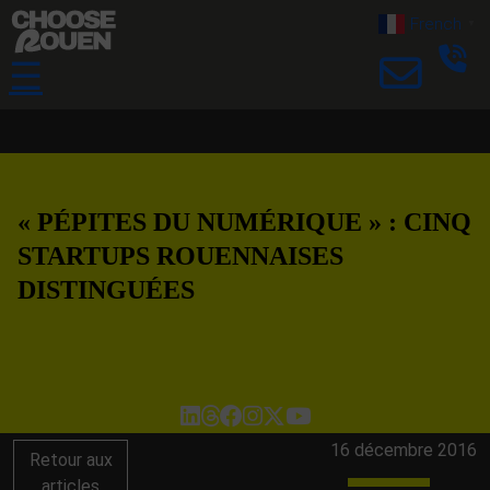
French
▼
☰
« PÉPITES DU NUMÉRIQUE » : CINQ
STARTUPS ROUENNAISES
DISTINGUÉES
16 décembre 2016
Retour aux
articles