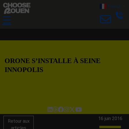
French
▼
☰
ORONE S’INSTALLE À SEINE
INNOPOLIS
16 juin 2016
Retour aux
articles