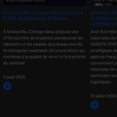
©Logo L'Orange Bleue Isnauville
SENALIA - Crédit 
À Isneauville, L’Orange Bleue renforce
Avec plus de
l’offre sportive près de Rouen
nationales,
confirme son
À Isneauville, L’Orange bleue propose une
Avec 8,4 milli
offre sportive de proximité pensée pour les
exportées dur
habitants et les salariés du plateau nord de
HAROPA PORT 
la métropole rouennaise. Un nouvel atout qui
stratégique d
contribue à la qualité de vie et à l’attractivité
agricole franç
du territoire.
concentrent p
nationales de 
renforcent en
4 août 2026
logistiques.
30 juillet 2026