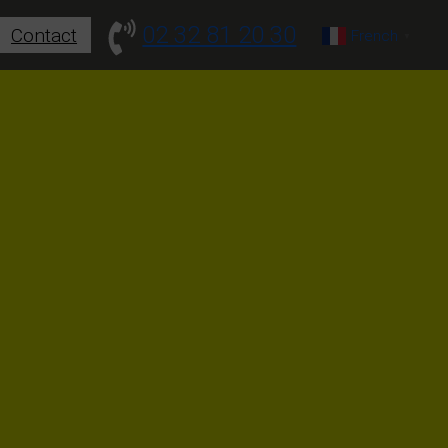
02 32 81 20 30
Contact
French
▼