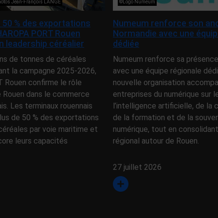
photos Jean-François LANGE
©Logo Numeum
 50 % des exportations
Numeum renforce son anc
 HAROPA PORT Rouen
Normandie avec une équip
 leadership céréalier
dédiée
ons de tonnes de céréales
Numeum renforce sa présence
ant la campagne 2025-2026,
avec une équipe régionale déd
Rouen confirme le rôle
nouvelle organisation accompa
e Rouen dans le commerce
entreprises du numérique sur l
ais. Les terminaux rouennais
l’intelligence artificielle, de la
lus de 50 % des exportations
de la formation et de la souve
céréales par voie maritime et
numérique, tout en consolidan
core leurs capacités
régional autour de Rouen.
27 juillet 2026