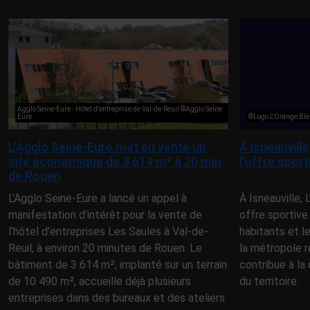
Agglo Seine-Eure - Hôtel d'entreprise de Val-de-Reuil ©Agglo Seine
Eure
©Logo L'Orange Ble
L’Agglo Seine-Eure met en vente un
À Isneauvill
site économique de 3 614 m² à 20 min
l’offre spor
de Rouen
L’Agglo Seine-Eure a lancé un appel à
À Isneauville,
manifestation d’intérêt pour la vente de
offre sportive
l’hôtel d’entreprises Les Saules à Val-de-
habitants et l
Reuil, à environ 20 minutes de Rouen. Le
la métropole r
bâtiment de 3 614 m², implanté sur un terrain
contribue à la 
de 10 490 m², accueille déjà plusieurs
du territoire.
entreprises dans des bureaux et des ateliers.