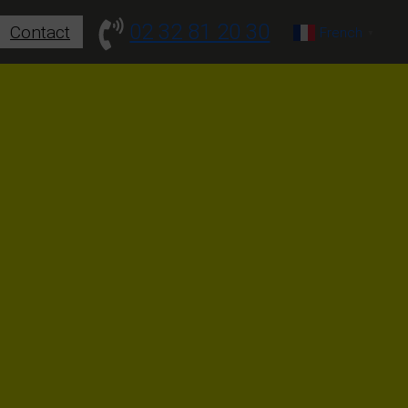
02 32 81 20 30
Contact
French
▼