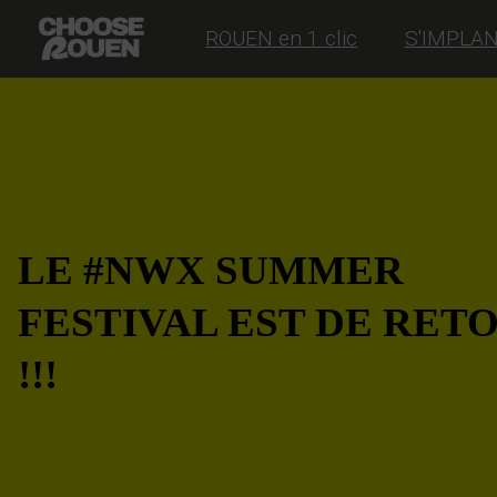
ROUEN en 1 clic
S'IMPLA
LE #NWX SUMMER
FESTIVAL EST DE RET
!!!