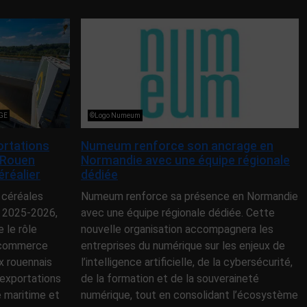
NGE
©Logo Numeum
ortations
Numeum renforce son ancrage en
 Rouen
Normandie avec une équipe régionale
éréalier
dédiée
 céréales
Numeum renforce sa présence en Normandie
 2025-2026,
avec une équipe régionale dédiée. Cette
le rôle
nouvelle organisation accompagnera les
e commerce
entreprises du numérique sur les enjeux de
x rouennais
l’intelligence artificielle, de la cybersécurité,
exportations
de la formation et de la souveraineté
e maritime et
numérique, tout en consolidant l’écosystème