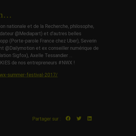
ion…
ion nationale et de la Recherche, philosophe,
ndateur @Mediapart) et d’autres belles
 Kopp (Porte-parole France chez Uber), Severin
t @Dailymotion et ex conseiller numérique de
dation Sigfox), Axelle Tessandier …
ICKIES de nos entrepreneurs #NWX !
nwx-summer-festival-2017/
Partager sur :