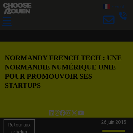
French
▼
☰
NORMANDY FRENCH TECH : UNE
NORMANDIE NUMÉRIQUE UNIE
POUR PROMOUVOIR SES
STARTUPS
26 juin 2015
Retour aux
articles