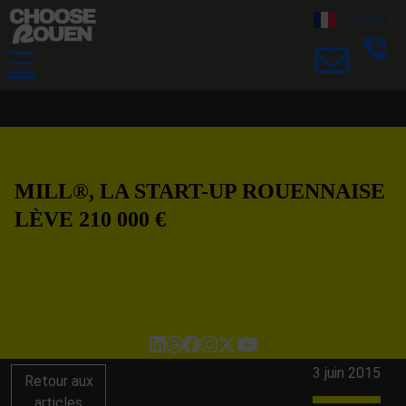
French
▼
☰
MILL®, LA START-UP ROUENNAISE
LÈVE 210 000 €
3 juin 2015
Retour aux
articles