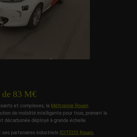
t de 83 M€
ssants et complexes, la
Métropole Rouen
ion de mobilité intelligente pour tous, prenant la
et décarbonée déployé à grande échelle.
 ses partenaires industriels (
CITEOS Rouen
,