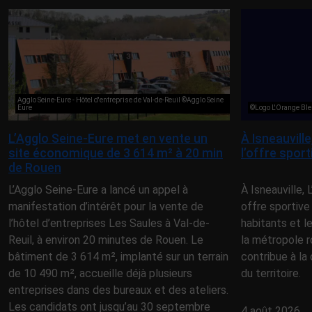
Agglo Seine-Eure - Hôtel d'entreprise de Val-de-Reuil ©Agglo Seine
Eure
©Logo L'Orange Ble
L’Agglo Seine-Eure met en vente un
À Isneauvill
site économique de 3 614 m² à 20 min
l’offre spor
de Rouen
L’Agglo Seine-Eure a lancé un appel à
À Isneauville,
manifestation d’intérêt pour la vente de
offre sportive
l’hôtel d’entreprises Les Saules à Val-de-
habitants et l
Reuil, à environ 20 minutes de Rouen. Le
la métropole r
bâtiment de 3 614 m², implanté sur un terrain
contribue à la 
de 10 490 m², accueille déjà plusieurs
du territoire.
entreprises dans des bureaux et des ateliers.
Les candidats ont jusqu’au 30 septembre
4 août 2026