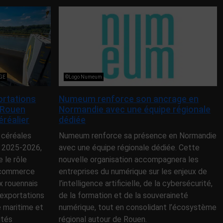
NGE
©Logo Numeum
ortations
Numeum renforce son ancrage en
 Rouen
Normandie avec une équipe régionale
éréalier
dédiée
 céréales
Numeum renforce sa présence en Normandie
 2025-2026,
avec une équipe régionale dédiée. Cette
le rôle
nouvelle organisation accompagnera les
e commerce
entreprises du numérique sur les enjeux de
x rouennais
l’intelligence artificielle, de la cybersécurité,
exportations
de la formation et de la souveraineté
e maritime et
numérique, tout en consolidant l’écosystème
ités
régional autour de Rouen.