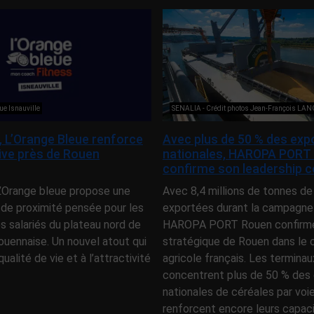
ue Isnauville
SENALIA - Crédit photos Jean-François LA
e, L’Orange Bleue renforce
Avec plus de 50 % des exp
tive près de Rouen
nationales, HAROPA PORT
confirme son leadership c
 L’Orange bleue propose une
Avec 8,4 millions de tonnes de
 de proximité pensée pour les
exportées durant la campagne
es salariés du plateau nord de
HAROPA PORT Rouen confirme 
ouennaise. Un nouvel atout qui
stratégique de Rouen dans l
qualité de vie et à l’attractivité
agricole français. Les terminau
concentrent plus de 50 % des 
nationales de céréales par voi
renforcent encore leurs capac