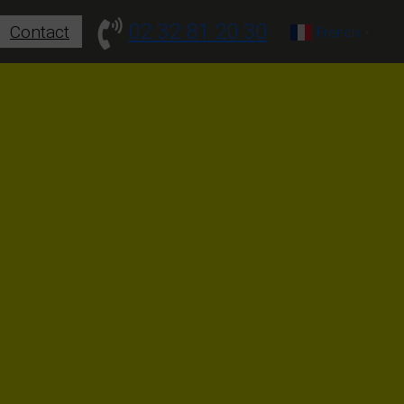
02 32 81 20 30
Contact
French
▼