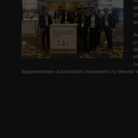
R
pa
Sh
ja
Av
pr
de
in
m
équipementiers automobiles choisissent d’y dévoiler l