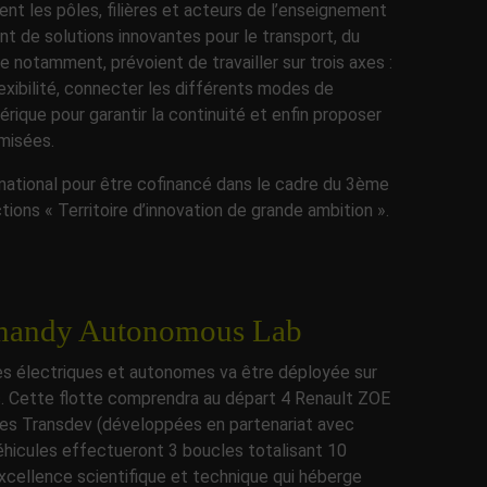
ient les pôles, filières et acteurs de l’enseignement
t de solutions innovantes pour le transport, du
notamment, prévoient de travailler sur trois axes :
lexibilité, connecter les différents modes de
rique pour garantir la continuité et enfin proposer
imisées.
 national pour être cofinancé dans le cadre du 3ème
ions « Territoire d’innovation de grande ambition ».
rmandy Autonomous Lab
les électriques et autonomes va être déployée sur
ic. Cette flotte comprendra au départ 4 Renault ZOE
ies Transdev (développées en partenariat avec
éhicules effectueront 3 boucles totalisant 10
excellence scientifique et technique qui héberge