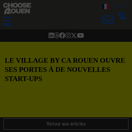
French
▼
☰
LE VILLAGE BY CA ROUEN OUVRE
SES PORTES À DE NOUVELLES
START-UPS
Retour aux articles