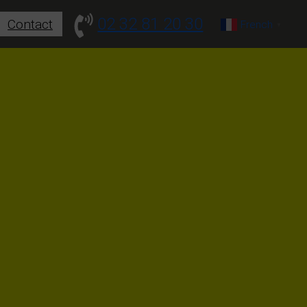
02 32 81 20 30
Contact
French
▼