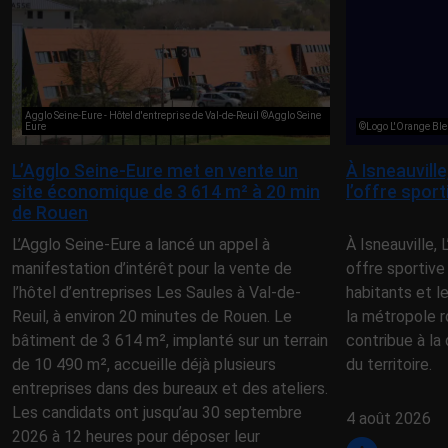
Agglo Seine-Eure - Hôtel d'entreprise de Val-de-Reuil ©Agglo Seine
Eure
©Logo L'Orange Ble
L’Agglo Seine-Eure met en vente un
À Isneauvill
site économique de 3 614 m² à 20 min
l’offre spor
de Rouen
L’Agglo Seine-Eure a lancé un appel à
À Isneauville,
manifestation d’intérêt pour la vente de
offre sportive
l’hôtel d’entreprises Les Saules à Val-de-
habitants et l
Reuil, à environ 20 minutes de Rouen. Le
la métropole r
bâtiment de 3 614 m², implanté sur un terrain
contribue à la 
de 10 490 m², accueille déjà plusieurs
du territoire.
entreprises dans des bureaux et des ateliers.
Les candidats ont jusqu’au 30 septembre
4 août 2026
2026 à 12 heures pour déposer leur