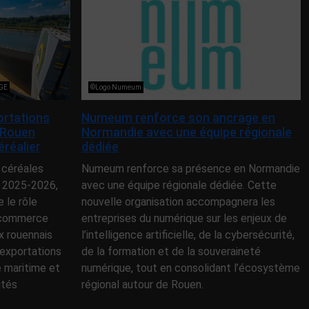
NGE
©Logo Numeum
ortations
Numeum renforce son ancrage en
 Rouen
Normandie avec une équipe régionale
éréalier
dédiée
 céréales
Numeum renforce sa présence en Normandie
 2025-2026,
avec une équipe régionale dédiée. Cette
le rôle
nouvelle organisation accompagnera les
e commerce
entreprises du numérique sur les enjeux de
x rouennais
l’intelligence artificielle, de la cybersécurité,
exportations
de la formation et de la souveraineté
e maritime et
numérique, tout en consolidant l’écosystème
ités
régional autour de Rouen.