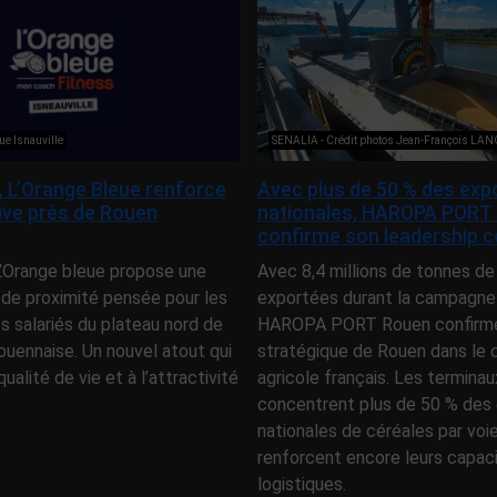
ue Isnauville
SENALIA - Crédit photos Jean-François LA
e, L’Orange Bleue renforce
Avec plus de 50 % des exp
tive près de Rouen
nationales, HAROPA PORT
confirme son leadership c
 L’Orange bleue propose une
Avec 8,4 millions de tonnes de
 de proximité pensée pour les
exportées durant la campagne
es salariés du plateau nord de
HAROPA PORT Rouen confirme 
ouennaise. Un nouvel atout qui
stratégique de Rouen dans l
qualité de vie et à l’attractivité
agricole français. Les terminau
concentrent plus de 50 % des 
nationales de céréales par voi
renforcent encore leurs capac
logistiques.