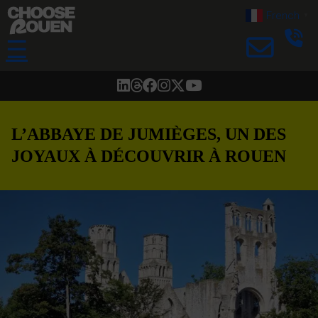
French
▼
☰
L’ABBAYE DE JUMIÈGES, UN DES
JOYAUX À DÉCOUVRIR À ROUEN