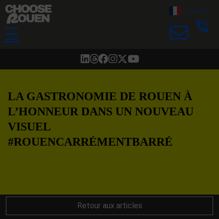
French
▼
☰
LA GASTRONOMIE DE ROUEN À
L’HONNEUR DANS UN NOUVEAU
VISUEL
#ROUENCARRÉMENTBARRÉ
Retour aux articles