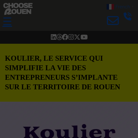
French
▼
☰
KOULIER, LE SERVICE QUI
SIMPLIFIE LA VIE DES
ENTREPRENEURS S’IMPLANTE
SUR LE TERRITOIRE DE ROUEN