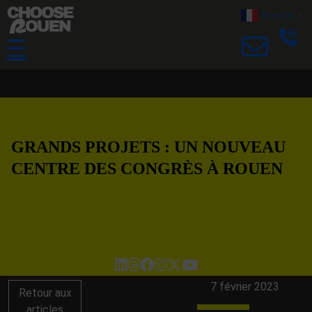
French
▼
☰
GRANDS PROJETS : UN NOUVEAU
CENTRE DES CONGRÈS À ROUEN
7 février 2023
Retour aux
articles