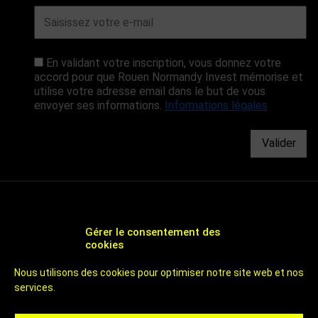
En validant votre inscription, vous donnez votre
accord pour que Rouen Normandy Invest mémorise et
utilise votre adresse email dans le but de vous
envoyer ses informations.
Informations légales
Valider
Gérer le consentement des
cookies
CHOOSE ROUEN - AGENCE DE DÉVELOPPEMENT
Nous utilisons des cookies pour optimiser notre site web et nos
ÉCONOMIQUE ET D'ATTRACTIVITÉ DE ROUEN
services.
UN TERRITOIRE DE 800 000 HABITANTS
À 1H DES PLAGES ET DE PARIS