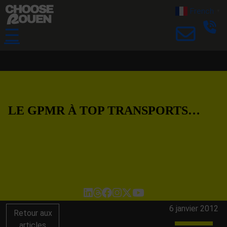
French
▼
☰
LE GPMR À TOP TRANSPORTS…
6 janvier 2012
Retour aux
articles