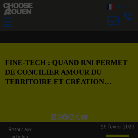
French
▼
☰
FINE-TECH : QUAND RNI PERMET
DE CONCILIER AMOUR DU
TERRITOIRE ET CRÉATION…
25 février 2020
Retour aux
articles