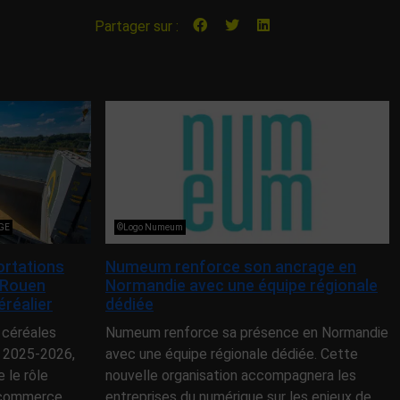
Partager sur :
NGE
©Logo Numeum
ortations
Numeum renforce son ancrage en
 Rouen
Normandie avec une équipe régionale
éréalier
dédiée
 céréales
Numeum renforce sa présence en Normandie
 2025-2026,
avec une équipe régionale dédiée. Cette
le rôle
nouvelle organisation accompagnera les
e commerce
entreprises du numérique sur les enjeux de