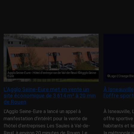
Agglo Seine-Eure - Hôtel d'entreprise de Val-de-Reuil ©Agglo Seine
Eure
©Logo L'Orange Ble
L’Agglo Seine-Eure met en vente un
À Isneauvill
site économique de 3 614 m² à 20 min
l’offre spor
de Rouen
L’Agglo Seine-Eure a lancé un appel à
À Isneauville,
manifestation d’intérêt pour la vente de
offre sportive
l’hôtel d’entreprises Les Saules à Val-de-
habitants et l
Reuil, à environ 20 minutes de Rouen. Le
la métropole r