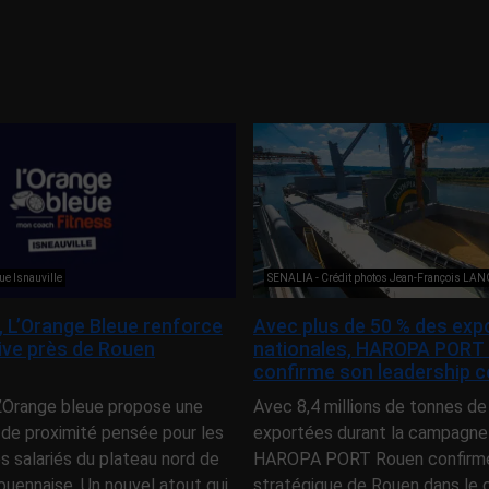
ue Isnauville
SENALIA - Crédit photos Jean-François LA
e, L’Orange Bleue renforce
Avec plus de 50 % des exp
tive près de Rouen
nationales, HAROPA PORT
confirme son leadership c
 L’Orange bleue propose une
Avec 8,4 millions de tonnes de
 de proximité pensée pour les
exportées durant la campagne
es salariés du plateau nord de
HAROPA PORT Rouen confirme 
ouennaise. Un nouvel atout qui
stratégique de Rouen dans l