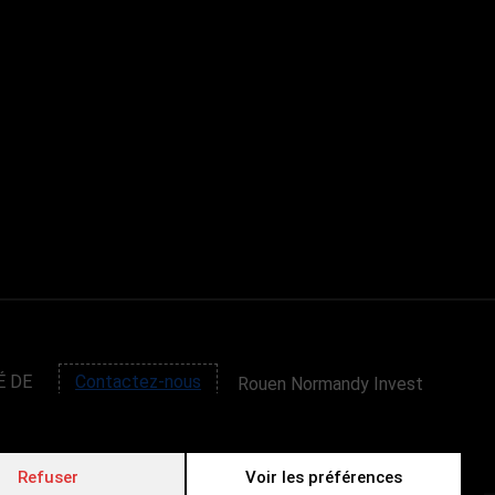
É DE
Contactez-nous
Rouen Normandy Invest
4 passage de la Luciline
76000 ROUEN
Tel : (+33) 02 32 81 20
Refuser
Voir les préférences
30