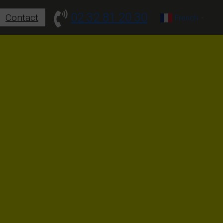
02 32 81 20 30
Contact
French
▼