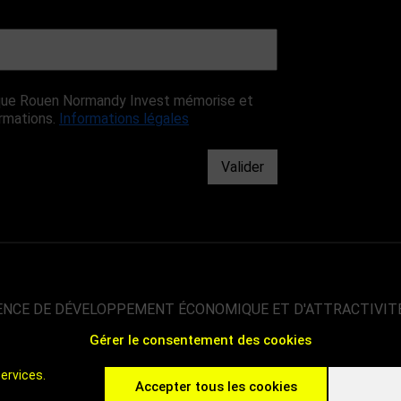
r que Rouen Normandy Invest mémorise et
ormations.
Informations légales
Valider
ENCE DE DÉVELOPPEMENT ÉCONOMIQUE ET D'ATTRACTIVIT
Gérer le consentement des cookies
00 000 HABITANTS
 DE PARIS
ervices.
 C'EST ROUEN - INVEST IN ROUEN
Accepter tous les cookies