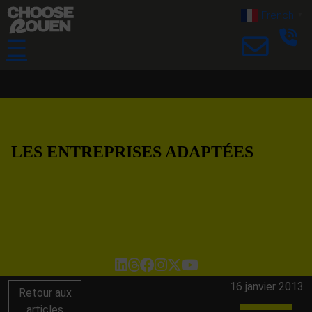
French
▼
☰
LES ENTREPRISES ADAPTÉES
16 janvier 2013
Retour aux
articles