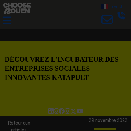
French
▼
☰
DÉCOUVREZ L’INCUBATEUR DES
ENTREPRISES SOCIALES
INNOVANTES KATAPULT
29 novembre 2022
Retour aux
articles