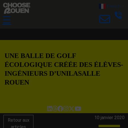
French
▼
☰
UNE BALLE DE GOLF
ÉCOLOGIQUE CRÉÉE DES ÉLÈVES-
INGÉNIEURS D’UNILASALLE
ROUEN
10 janvier 2020
Retour aux
articles