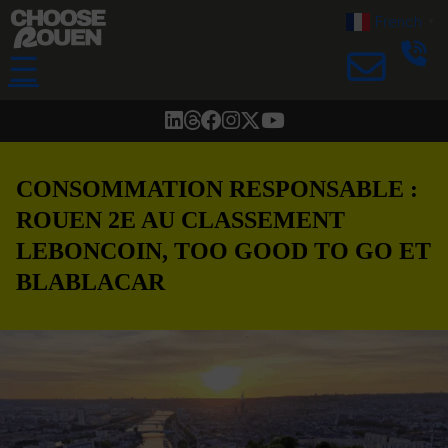
French
▼
☰
CONSOMMATION RESPONSABLE :
ROUEN 2E AU CLASSEMENT
LEBONCOIN, TOO GOOD TO GO ET
BLABLACAR