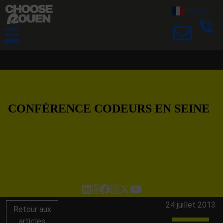
French
▼
☰
CONFÉRENCE CODEURS EN SEINE
24 juillet 2013
Retour aux
articles