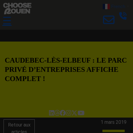
French
▼
☰
CAUDEBEC-LÈS-ELBEUF : LE PARC
PRIVÉ D’ENTREPRISES AFFICHE
COMPLET !
1 mars 2019
Retour aux
articles