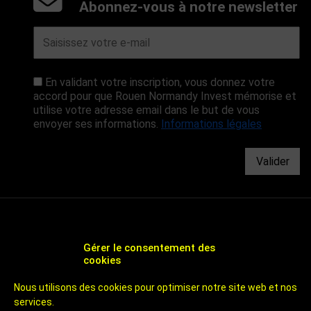
Abonnez-vous à notre newsletter
En validant votre inscription, vous donnez votre
accord pour que Rouen Normandy Invest mémorise et
utilise votre adresse email dans le but de vous
envoyer ses informations.
Informations légales
Valider
Gérer le consentement des
cookies
CHOOSE ROUEN - AGENCE DE DÉVELOPPEMENT
Nous utilisons des cookies pour optimiser notre site web et nos
ÉCONOMIQUE ET D'ATTRACTIVITÉ DE ROUEN
services.
UN TERRITOIRE DE 800 000 HABITANTS