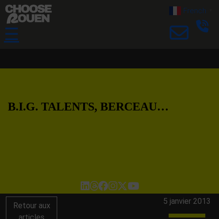
French
▼
☰
B.I.G. TALENTS, BERCEAU…
5 janvier 2013
Retour aux
articles