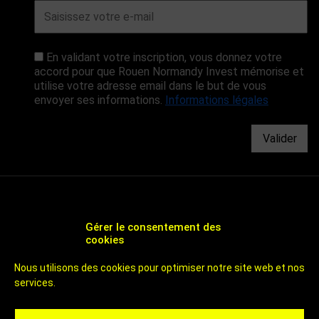
En validant votre inscription, vous donnez votre
accord pour que Rouen Normandy Invest mémorise et
utilise votre adresse email dans le but de vous
envoyer ses informations.
Informations légales
Valider
Gérer le consentement des
cookies
CHOOSE ROUEN - AGENCE DE DÉVELOPPEMENT
Nous utilisons des cookies pour optimiser notre site web et nos
ÉCONOMIQUE ET D'ATTRACTIVITÉ DE ROUEN
services.
UN TERRITOIRE DE 800 000 HABITANTS
À 1H DES PLAGES ET DE PARIS
CHOOSE ROUEN - ICI C'EST ROUEN - INVEST IN ROUEN