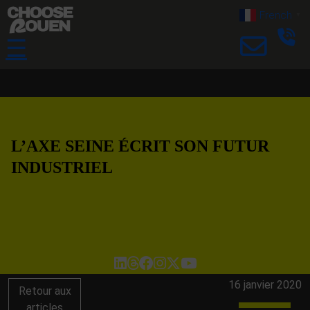
French
▼
☰
L’AXE SEINE ÉCRIT SON FUTUR
INDUSTRIEL
16 janvier 2020
Retour aux
articles