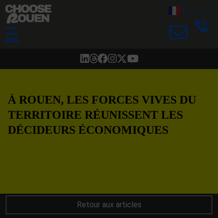
French
▼
☰
À ROUEN, LES FORCES VIVES DU
TERRITOIRE RÉUNISSENT LES
DÉCIDEURS ÉCONOMIQUES
Retour aux articles