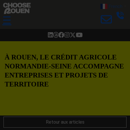
French
▼
☰
À ROUEN, LE CRÉDIT AGRICOLE
NORMANDIE-SEINE ACCOMPAGNE
ENTREPRISES ET PROJETS DE
TERRITOIRE
Retour aux articles