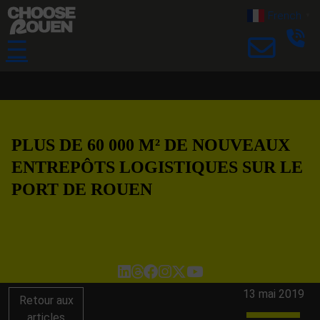
French
▼
☰
PLUS DE 60 000 M² DE NOUVEAUX
ENTREPÔTS LOGISTIQUES SUR LE
PORT DE ROUEN
13 mai 2019
Retour aux
articles